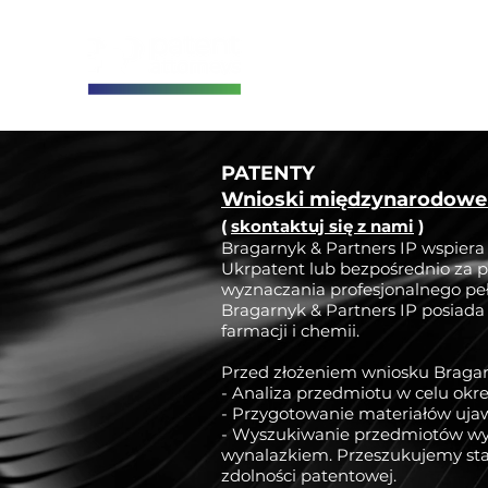
PATENTY
Wnioski międzynarodowe (
(
skontaktuj się z nami
)
Bragarnyk & Partners IP wspier
Ukrpatent lub bezpośrednio za 
wyznaczania profesjonalnego peł
Bragarnyk & Partners IP posiada
farmacji i chemii.
Przed złożeniem wniosku Bragar
- Analiza przedmiotu w celu okr
- Przygotowanie materiałów ujawni
- Wyszukiwanie przedmiotów wyna
wynalazkiem. Przeszukujemy sta
zdolności patentowej.