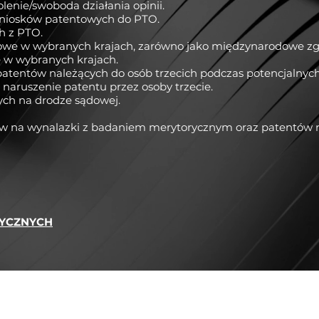
lenie/swoboda działania opinii.
wniosków patentowych do PTO.
h z PTO.
owe w wybranych krajach, zarówno jako międzynarodowe zgł
e w wybranych krajach.
 patentów należących do osób trzecich podczas potencjalnych
o naruszenie patentu przez osoby trzecie.
ch na drodze sądowej.
ów na wynalazki z badaniem merytorycznym oraz patentów 
TYCZNYCH
biuro@bragarnyk.com
+380(97)1854382