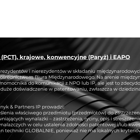
Dom
Informacje
Usług
PCT), krajowe, konwencyjne (Paryż) i EAPO
a rezydentów i nierezydentów w składaniu międzynarodowyc
pośrednictwem Biura Międzynarodowego. Na arenie między
nomocnika do komunikacji z NPO lub IP, ale jest to zdecyd
 duże doświadczenie w patentowaniu, zwłaszcza w dziedzina
nyk & Partners IP prowadzi:
eślenia właściwego przedmiotu (przedmiotów) do zastrzeże
ających wynalazki – zastrzeżenia, ryciny, opis i streszczeni
lazczych w celu ustalenia zdolności patentowej i/lub kwes
n techniki GLOBALNIE, ponieważ nie ma lokalnych kryteriów