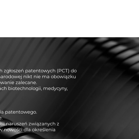
i
Zespół
Kontakt
Blog
h zgłoszeń patentowych (PCT) do
narodowej nikt nie ma obowiązku
owanie zalecane.
ch biotechnologii, medycyny,
nia patentowego.
e.
tii naruszeń związanych z
 nowości dla określenia