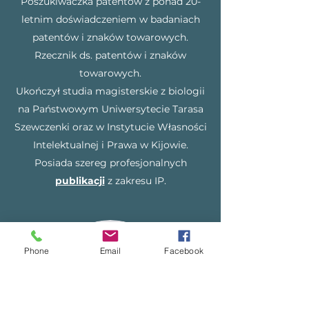
Poszukiwaczka patentów z ponad 20-
letnim doświadczeniem w badaniach
patentów i znaków towarowych.
Rzecznik ds. patentów i znaków
towarowych.
Ukończył studia magisterskie z biologii
na Państwowym Uniwersytecie Tarasa
Szewczenki oraz w Instytucie Własności
Intelektualnej i Prawa w Kijowie.
Posiada szereg profesjonalnych
publikacji
z zakresu IP.
Phone
Email
Facebook