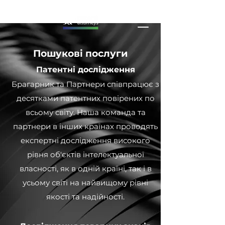
Пошукові послуги
Патентні дослідження
Брагарник та Партнери співпрацює з
десятками патентних повірених по
всьому світу. Наша команда та
партнери в інших країнах проводять
експертні дослідження високого
рівня об'єктів інтелектуальної
власності, як в одній країні, так і в
усьому світі на найвищому рівні
якості та надійності.