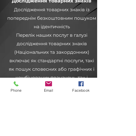
Дослідження товарних знаків
Дослідження товарних знаків із
попереднім безкоштовним пошуком
на ідентичність
Перелік наших послуг в галузі
дослідження товарних знаків
(Національних та закордонних)
включає як стандартні послуги, такі
як пошук словесних або графічних і
комбінованих позначень, так і
комплексні інформаційні та
Phone
Email
Facebook
аналітичні дослідження.
Забезпечується покриття усіх країн
колишнього СРСР, Арабських країн,
Східноі-Азійського регіону, Африки та
Латинської Америки