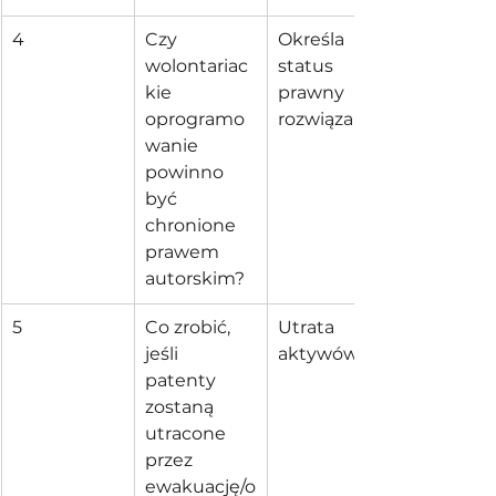
4
Czy 
Określa 
wolontariac
status 
kie 
prawny 
oprogramo
rozwiązań
wanie 
powinno 
być 
chronione 
prawem 
autorskim?
5
Co zrobić, 
Utrata 
jeśli 
aktywów
patenty 
zostaną 
utracone 
przez 
ewakuację/o