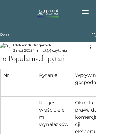
Post
Oleksandr Bragarnyk
3 maj 2025
1 minut(y) czytania
10 Popularnych pytań
Nr
Pytanie
Wpływ na 
gospodarkę
1
Kto jest 
Określa 
właściciele
prawa do 
m 
komercjaliza
wynalazków
cji i 
eksportu