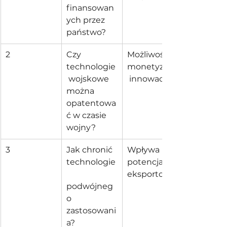
finansowan
ych przez 
państwo?
2
Czy 
Możliwość 
technologie
monetyzacji
 wojskowe 
 innowacji
można 
opatentowa
ć w czasie 
wojny?
3
Jak chronić 
Wpływa na 
technologie
potencjał 
eksportowy
podwójneg
o 
zastosowani
a?