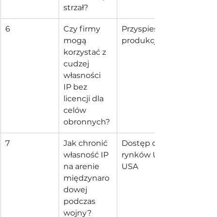
strzał?
6
Czy firmy 
Przyspiesza 
mogą 
produkcję
korzystać z 
cudzej 
własności 
IP bez 
licencji dla 
celów 
obronnych?
7
Jak chronić 
Dostęp do 
własność IP 
rynków UE i 
na arenie 
USA
międzynaro
dowej 
podczas 
wojny?