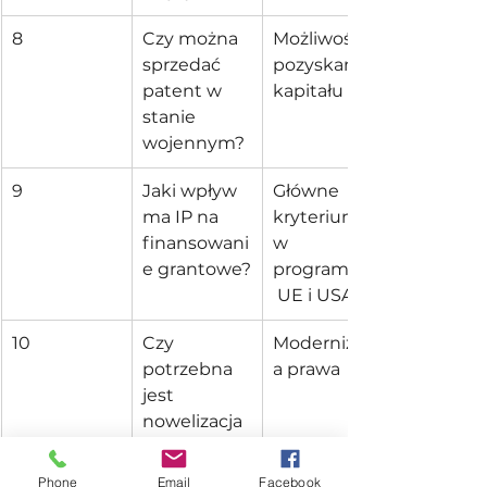
8
Czy można 
Możliwość 
sprzedać 
pozyskania 
patent w 
kapitału
stanie 
wojennym?
9
Jaki wpływ 
Główne 
ma IP na 
kryterium 
finansowani
w 
e grantowe?
programach
 UE i USA
10
Czy 
Modernizacj
potrzebna 
a prawa
jest 
nowelizacja 
przepisów 
IP?
Phone
Email
Facebook