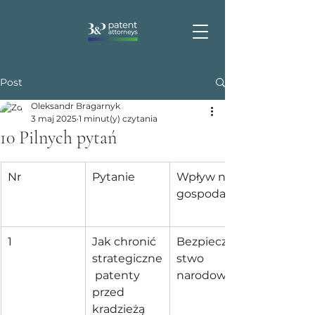
Post
Oleksandr Bragarnyk
3 maj 2025
1 minut(y) czytania
10 Pilnych pytań
Nr
Pytanie
Wpływ na 
gospodarkę
1
Jak chronić 
Bezpieczeń
strategiczne
stwo 
 patenty 
narodowe
przed 
kradzieżą 