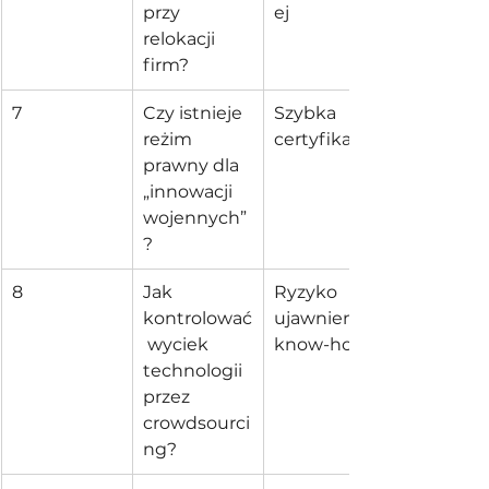
przy 
ej
relokacji 
firm?
7
Czy istnieje 
Szybka 
reżim 
certyfikacja
prawny dla 
„innowacji 
wojennych”
?
8
Jak 
Ryzyko 
kontrolować
ujawnienia 
 wyciek 
know-how
technologii 
przez 
crowdsourci
ng?