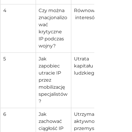
4
Czy można 
Równowaga
znacjonalizo
 interesów
wać 
krytyczne 
IP podczas 
wojny?
5
Jak 
Utrata 
zapobiec 
kapitału 
utracie IP 
ludzkiego
przez 
mobilizację 
specjalistów
?
6
Jak 
Utrzymanie 
zachować 
aktywności 
ciągłość IP 
przemysłow