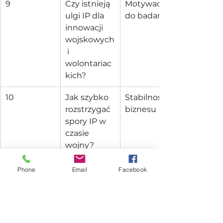
9
Czy istnieją 
Motywacja 
ulgi IP dla 
do badań
innowacji 
wojskowych
 i 
wolontariac
kich?
10
Jak szybko 
Stabilność 
rozstrzygać 
biznesu
spory IP w 
czasie 
wojny?
Phone
Email
Facebook