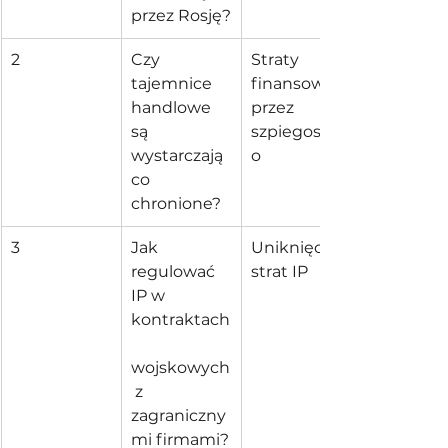
przez Rosję?
2
Czy 
Straty 
tajemnice 
finansowe 
handlowe 
przez 
są 
szpiegostw
wystarczają
o
co 
chronione?
3
Jak 
Uniknięcie 
regulować 
strat IP
IP w 
kontraktach
wojskowych
 z 
zagraniczny
mi firmami?